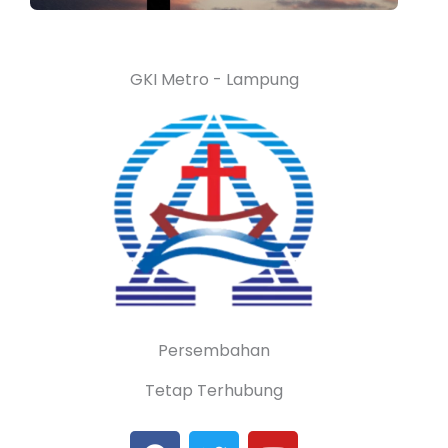
GKI Metro - Lampung
Persembahan
Tetap Terhubung
F
T
Y